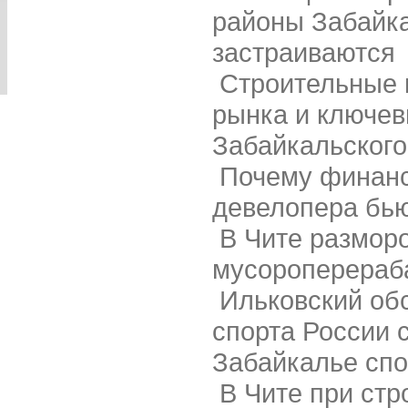
районы Забайка
застраиваются
Строительные 
рынка и ключе
Забайкальского
Почему финан
девелопера бью
В Чите размор
мусороперераб
Ильковский об
спорта России 
Забайкалье сп
В Чите при стр