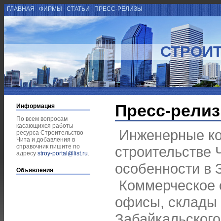
ГЛАВНАЯ
ФИРМЫ
СТАТЬИ
ПРЕСС-РЕЛИЗЫ
СТРОИТ
Пресс-рели
Информация
По всем вопросам
касающихся работы
Инженерные к
ресурса Строительство
Чита и добавления в
справочник пишите по
строительстве 
адресу
stroy-portal@list.ru
.
особенности в 
Объявления
Коммерческое с
офисы, склады 
Забайкальского