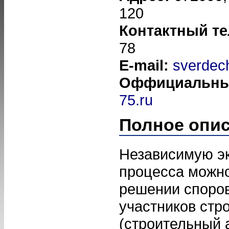
120
Контактный т
78
E-mail:
sverdec
Оффициальны
75.ru
Полное опи
Независимую эк
процесса можно
решении споров
участников стр
(строительный 