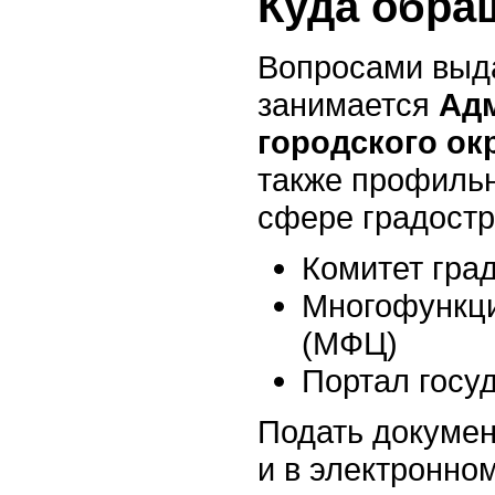
Куда обра
Вопросами выд
занимается
Ад
городского ок
также профиль
сфере градостр
Комитет гра
Многофункц
(МФЦ)
Портал госу
Подать докумен
и в электронно