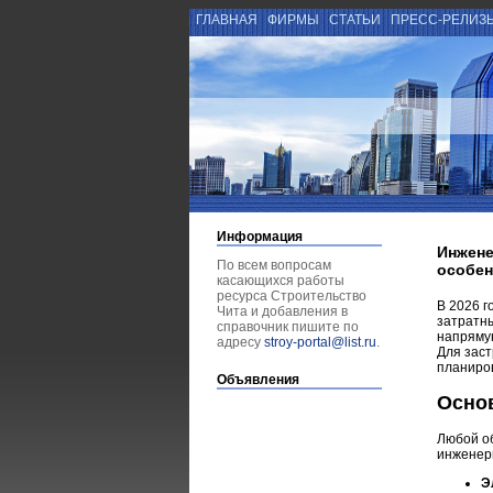
ГЛАВНАЯ
ФИРМЫ
СТАТЬИ
ПРЕСС-РЕЛИЗ
Информация
Инжене
По всем вопросам
особен
касающихся работы
ресурса Строительство
В 2026 г
Чита и добавления в
затратны
справочник пишите по
напрямую
адресу
stroy-portal@list.ru
.
Для заст
планиров
Объявления
Осно
Любой об
инженер
Э