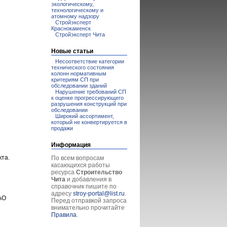
экологическому,
технологическому и
атомному надзору
Стройэксперт
Краснокаменск
Стройэксперт Чита
Новые статьи
Несоответствие категории
технического состояния
колонн нормативным
критериям СП при
обследовании зданий
Нарушение требований СП
к оценке прогрессирующего
разрушения конструкций при
обследовании
Широкий ассортимент,
который не конвертируется в
продажи
Информация
кта.
По всем вопросам
касающихся работы
ресурса
Строительство
Чита
и добавления в
справочник пишите по
адресу
stroy-portal@list.ru
.
АО
Перед отправкой запроса
внимательно прочитайте
Правила
.