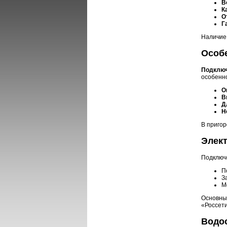
В
К
О
Г
Наличие 
Особ
Подключ
особенн
О
В
Д
Н
В пригор
Элек
Подключе
П
З
М
Основны
«Россети
Водо