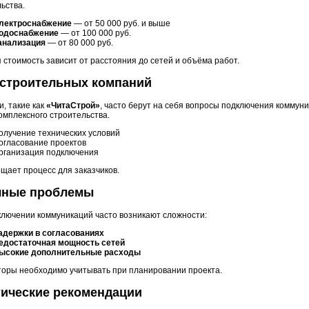
ьства.
лектроснабжение
— от 50 000 руб. и выше
одоснабжение
— от 100 000 руб.
анализация
— от 80 000 руб.
 стоимость зависит от расстояния до сетей и объёма работ.
 строительных компаний
, такие как
«ЧитаСтрой»
, часто берут на себя вопросы подключения коммуни
омплексного строительства.
олучение технических условий
огласование проектов
рганизация подключения
щает процесс для заказчиков.
чные проблемы
ключении коммуникаций часто возникают сложности:
адержки в согласованиях
едостаточная мощность сетей
ысокие дополнительные расходы
торы необходимо учитывать при планировании проекта.
тические рекомендации