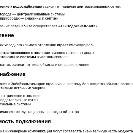
ение к водоснабжению
зависит от наличия централизованных сетей.
 городе — централизованные системы
 пригородах — скважины и септики
вание сетей в Чите осуществляет
АО «Водоканал-Чита»
.
ление
ях холодного климата отопление играет ключевую роль.
ентрализованное отопление
в многоквартирных домах
втономные системы
в частном секторе
стемы зависит от типа объекта и его расположения.
снабжение
ция в Забайкальском крае ограничена, поэтому большинство объектов испол
тивные источники энергии.
лектрическое отопление
вердотопливные котлы
изельные системы
личивает эксплуатационные расходы объектов.
мость подключения
 на инженерные коммуникации могут составлять значительную часть бюджета