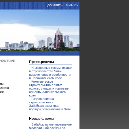
добавить
ФИРМУ
с-релизов
Пресс-релизы
Инженерные коммуникации
в строительстве Читы:
подключение и особенности
в Забайкальском крае
Коммерческое
ям
строительство в Чите:
тацию.
офисы, склады и торговые
нее
объекты Забайкальского
края
Разрешение на
строительство в
Забайкальском крае:
порядок оформления в Чите
Новые фирмы
Забайкальское управление
Федеральной службы по