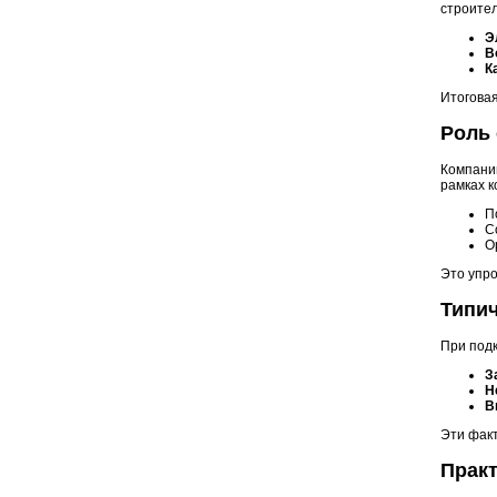
строител
Э
В
К
Итоговая
Роль
Компании
рамках к
П
С
О
Это упро
Типи
При под
З
Н
В
Эти фак
Прак