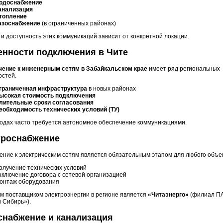
одоснабжение
анализация
топление
азоснабжение
(в ограниченных районах)
и доступность этих коммуникаций зависит от конкретной локации.
енности подключения в Чите
ение к инженерным сетям в Забайкальском крае
имеет ряд региональных
остей.
граниченная инфраструктура
в новых районах
ысокая стоимость подключения
лительные сроки согласования
еобходимость технических условий (ТУ)
одах часто требуется автономное обеспечение коммуникациями.
троснабжение
ние к электрическим сетям является обязательным этапом для любого объе
олучение технических условий
аключение договора с сетевой организацией
онтаж оборудования
м поставщиком электроэнергии в регионе является
«Читаэнерго»
(филиал П
 Сибирь»).
снабжение и канализация