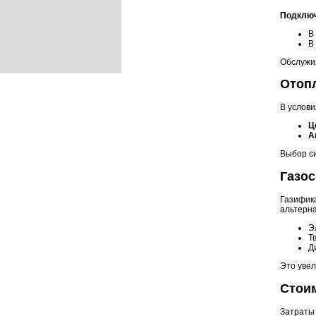
Подключ
В
В
Обслужи
Отоп
В услови
Ц
А
Выбор си
Газо
Газифика
альтерна
Э
Т
Д
Это уве
Стои
Затраты