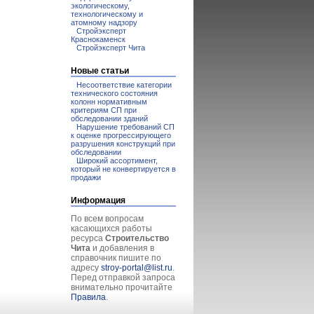
экологическому,
технологическому и
атомному надзору
Стройэксперт
Краснокаменск
Стройэксперт Чита
Новые статьи
Несоответствие категории
технического состояния
колонн нормативным
критериям СП при
обследовании зданий
Нарушение требований СП
к оценке прогрессирующего
разрушения конструкций при
обследовании
Широкий ассортимент,
который не конвертируется в
продажи
Информация
По всем вопросам
касающихся работы
ресурса
Строительство
Чита
и добавления в
справочник пишите по
адресу
stroy-portal@list.ru
.
Перед отправкой запроса
внимательно прочитайте
Правила
.