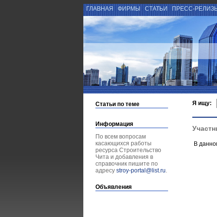
ГЛАВНАЯ
ФИРМЫ
СТАТЬИ
ПРЕСС-РЕЛИЗ
Я ищу:
Статьи по теме
Информация
Участн
По всем вопросам
касающихся работы
В данно
ресурса Строительство
Чита и добавления в
справочник пишите по
адресу
stroy-portal@list.ru
.
Объявления