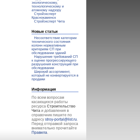
экологическому,
технологическому и
атомному надзору
Стройэксперт
Краснокаменск
Стройэксперт Чита
Новые статьи
Несоответствие категории
технического состояния
колонн нормативным
критериям СП при
обследовании зданий
Нарушение требований СП
к оценке прогрессирующего
разрушения конструкций при
обследовании
Широкий ассортимент,
который не конвертируется в
продажи
Информация
По всем вопросам
касающихся работы
ресурса
Строительство
Чита
и добавления в
справочник пишите по
адресу
stroy-portal@list.ru
.
Перед отправкой запроса
внимательно прочитайте
Правила
.