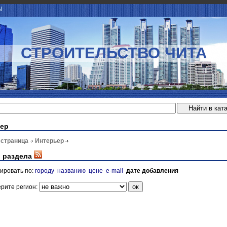
Ы
СТРОИТЕЛЬСТВО ЧИТА
ер
 страница
Интерьер
 раздела
ировать по:
городу
названию
цене
e-mail
дате добавления
рите регион: