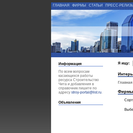
ГЛАВНАЯ
ФИРМЫ
СТАТЬИ
ПРЕСС-РЕЛИЗ
Я ищу:
Информация
По всем вопросам
Интерь
касающихся работы
ресурса Строительство
Главная
Чита и добавления в
справочник пишите по
Фирмы
адресу
stroy-portal@list.ru
.
Сорт
Объявления
Выбе